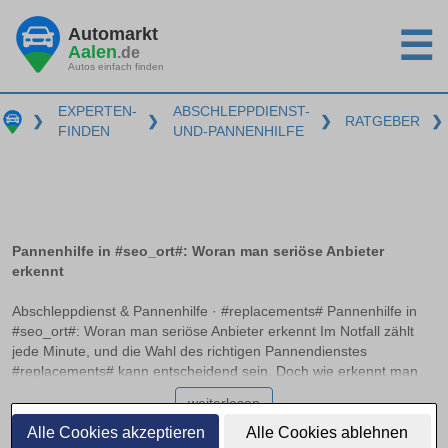
Automarkt
☰
Aalen
.de
Autos einfach finden
EXPERTEN-
ABSCHLEPPDIENST-
❯
❯
❯
RATGEBER
❯
FINDEN
UND-PANNENHILFE
Pannenhilfe in #seo_ort#: Woran man seriöse Anbieter
erkennt
Abschleppdienst & Pannenhilfe · #replacements# Pannenhilfe in
#seo_ort#: Woran man seriöse Anbieter erkennt Im Notfall zählt
jede Minute, und die Wahl des richtigen Pannendienstes
#replacements# kann entscheidend sein. Doch wie erkennt man
einen seriösen Anbieter, der professionell und zuverlässig handelt?
weiterlesen
Dieser Artikel bietet klare Orientierung und hilft Ihnen dabei, im
Ernstfall schnell und richtig zu entscheiden, ohne böse
Alle Cookies akzeptieren
Alle Cookies ablehnen