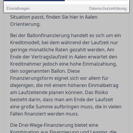
sollten Sie beachten? Wenn Sie sich fragen,
Einstellungen
Datenschutzerklärung
welches Finanzierungsmodell am besten zu Ihrer
Situation passt, finden Sie hier in Aalen
Orientierung.
Bei der Ballonfinanzierung handelt es sich um ein
Kreditmodell, bei dem während der Laufzeit nur
geringe monatliche Raten gezahlt werden. Am
Ende der Vertragslaufzeit in Aalen erwartet den
Kreditnehmer jedoch eine hohe Einmalzahlung,
den sogenannten Ballon. Diese
Finanzierungsform eignet sich vor allem für
diejenigen, die mit einem höheren Einmalbetrag
am Laufzeitende planen können. Das Risiko
besteht darin, dass man am Ende der Laufzeit
eine große Summe aufbringen muss, die in vielen
Fällen finanziert werden muss.
Die Drei-Wege-Finanzierung bietet eine
Kombination aus Finanzierung und
, die
Leasing