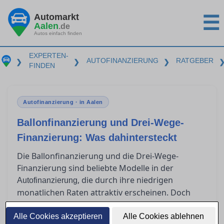
Automarkt
☰
Aalen
.de
Autos einfach finden
EXPERTEN-
AUTOFINANZIERUNG
RATGEBER
❯
❯
❯
FINDEN
Autofinanzierung · in Aalen
Ballonfinanzierung und Drei-Wege-
Finanzierung: Was dahintersteckt
Die Ballonfinanzierung und die Drei-Wege-
Finanzierung sind beliebte Modelle in der
, die durch ihre niedrigen
Autofinanzierung
monatlichen Raten attraktiv erscheinen. Doch
was passiert am Ende der Laufzeit? Für wen sind
diese Modelle geeignet, und welche Risiken
Alle Cookies akzeptieren
Alle Cookies ablehnen