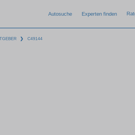
Rat
Autosuche
Experten finden
TGEBER
❯
C49144