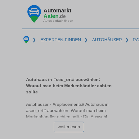
Automarkt
Aalen
.de
Autos einfach finden
❯
EXPERTEN-FINDEN
❯
AUTOHÄUSER
❯
RA
Autohaus in #seo_ort# auswählen:
Worauf man beim Markenhändler achten
sollte
Autohäuser · #replacements# Autohaus in
#seo_ort# auswählen: Worauf man beim
Markenhändler achten sollte Die Auswahl
des richtigen Autohauses #replacements#
weiterlesen
ist entscheidend für den Kauf oder die
Wartung Ihres Fahrzeugs. Ein seriöses