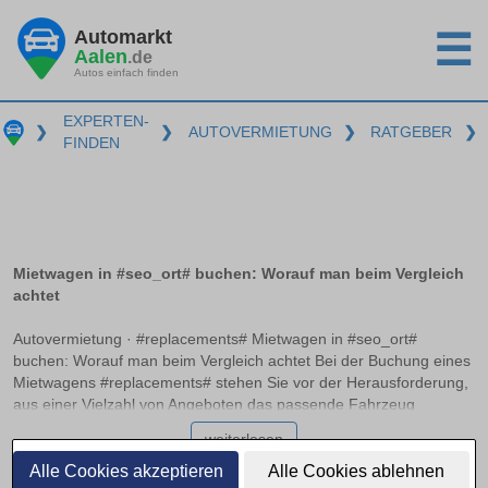
Automarkt
☰
Aalen
.de
Autos einfach finden
EXPERTEN-
❯
❯
AUTOVERMIETUNG
❯
RATGEBER
❯
FINDEN
Mietwagen in #seo_ort# buchen: Worauf man beim Vergleich
achtet
Autovermietung · #replacements# Mietwagen in #seo_ort#
buchen: Worauf man beim Vergleich achtet Bei der Buchung eines
Mietwagens #replacements# stehen Sie vor der Herausforderung,
aus einer Vielzahl von Angeboten das passende Fahrzeug
auszuwählen. Neben unterschiedlichen Preisen und
weiterlesen
Fahrzeugmodellen gibt es zahlreiche Aspekte wie die
Vollkaskoversicherung ohne Selbstbeteiligung und mögliche
Alle Cookies akzeptieren
Alle Cookies ablehnen