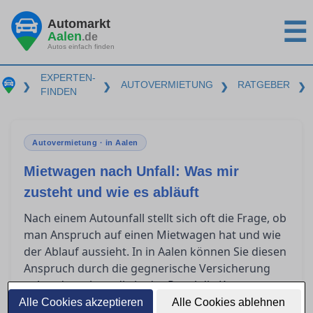
Automarkt
☰
Aalen
.de
Autos einfach finden
EXPERTEN-
AUTOVERMIETUNG
RATGEBER
❯
❯
❯
❯
FINDEN
Autovermietung · in Aalen
Mietwagen nach Unfall: Was mir
zusteht und wie es abläuft
Nach einem Autounfall stellt sich oft die Frage, ob
man Anspruch auf einen Mietwagen hat und wie
der Ablauf aussieht. In in Aalen können Sie diesen
Anspruch durch die gegnerische Versicherung
geltend machen, die in der Regel die Kosten
übernimmt. Erfahren Sie, wie Sie schnell an einen
Alle Cookies akzeptieren
Alle Cookies ablehnen