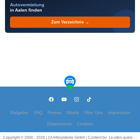
Autovermietung
in Aalen finden
Zum Verzeichnis →
Ratgeber
FAQ
Presse
Städte
Über Uns
Impressum
Datenschutz
Cookies
Copyright © 2000 - 2026 | 1A Infosysteme GmbH | Content by: 1a-sites-autos - -