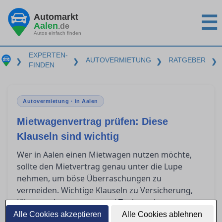
Automarkt
☰
Aalen
.de
Autos einfach finden
EXPERTEN-
AUTOVERMIETUNG
RATGEBER
❯
❯
❯
❯
FINDEN
Autovermietung · in Aalen
Mietwagenvertrag prüfen: Diese
Klauseln sind wichtig
Wer in Aalen einen Mietwagen nutzen möchte,
sollte den Mietvertrag genau unter die Lupe
nehmen, um böse Überraschungen zu
vermeiden. Wichtige Klauseln zu Versicherung,
Kilometerbegrenzung und Tankregelungen
können erheblichen Einfluss auf die endgültigen
Alle Cookies akzeptieren
Alle Cookies ablehnen