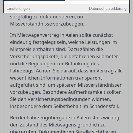
Kosten haben. Zudem ist es unerlässlich, bei
Einstellungen
Fahrzeugübergabe und -rückgabe den Zustand
Datenschutzerklärung
sorgfältig zu dokumentieren, um
Missverständnisse vorzubeugen.
Im Mietwagenvertrag in Aalen sollte zunächst
eindeutig festgelegt sein, welche Leistungen im
Mietpreis enthalten sind. Dazu zählen die
Versicherungspakete, die gefahrenen Kilometer
und die Regelungen zur Betankung des
Fahrzeugs. Achten Sie darauf, dass im Vertrag alle
wesentlichen Informationen transparent
aufgeführt sind, um späteren Missverständnissen
vorzubeugen. Besondere Aufmerksamkeit sollten
Sie den Versicherungsbedingungen widmen,
insbesondere dem Selbstbehalt im Schadensfall.
Bei der Fahrzeugübergabe in Aalen ist es wichtig,
den Zustand des Mietwagens gründlich zu
überprüfen. Dokumentieren Sie alle sichtbaren