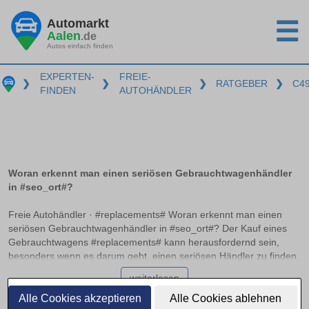
Automarkt
☰
Aalen
.de
Autos einfach finden
EXPERTEN-
FREIE-
❯
❯
❯
RATGEBER
❯
C4
FINDEN
AUTOHÄNDLER
Woran erkennt man einen seriösen Gebrauchtwagenhändler
in #seo_ort#?
Freie Autohändler · #replacements# Woran erkennt man einen
seriösen Gebrauchtwagenhändler in #seo_ort#? Der Kauf eines
Gebrauchtwagens #replacements# kann herausfordernd sein,
besonders wenn es darum geht, einen seriösen Händler zu finden.
Professionelle Autohändler zeichnen sich durch bestimmte
weiterlesen
Merkmale aus, die auf einen zuverlässigen Betrieb hinweisen. In
diesem Ratgeber erfahren Sie, worauf Sie achten sollten, welche
Alle Cookies akzeptieren
Alle Cookies ablehnen