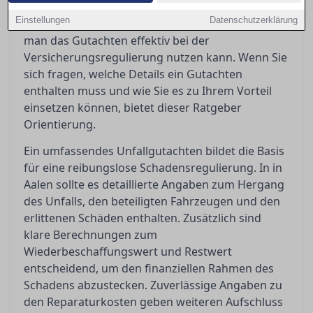
klärt die Begriffe wie Wiederbeschaffungswert,
Einstellungen
Datenschutzerklärung
Restwert und Reparaturkosten und zeigt auf, wie
man das Gutachten effektiv bei der
Versicherungsregulierung nutzen kann. Wenn Sie
sich fragen, welche Details ein Gutachten
enthalten muss und wie Sie es zu Ihrem Vorteil
einsetzen können, bietet dieser Ratgeber
Orientierung.
Ein umfassendes Unfallgutachten bildet die Basis
für eine reibungslose Schadensregulierung. In in
Aalen sollte es detaillierte Angaben zum Hergang
des Unfalls, den beteiligten Fahrzeugen und den
erlittenen Schäden enthalten. Zusätzlich sind
klare Berechnungen zum
Wiederbeschaffungswert und Restwert
entscheidend, um den finanziellen Rahmen des
Schadens abzustecken. Zuverlässige Angaben zu
den Reparaturkosten geben weiteren Aufschluss