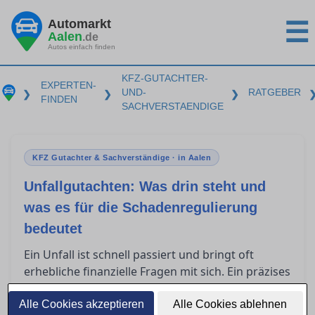
Automarkt
☰
Aalen
.de
Autos einfach finden
KFZ-GUTACHTER-
EXPERTEN-
UND-
RATGEBER
❯
❯
❯
FINDEN
SACHVERSTAENDIGE
KFZ Gutachter & Sachverständige · in Aalen
Unfallgutachten: Was drin steht und
was es für die Schadenregulierung
bedeutet
Ein Unfall ist schnell passiert und bringt oft
erhebliche finanzielle Fragen mit sich. Ein präzises
Unfallgutachten ist entscheidend für die
Schadenregulierung, insbesondere in Aalen. Es
Alle Cookies akzeptieren
Alle Cookies ablehnen