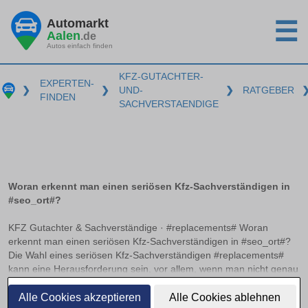
Automarkt
☰
Aalen
.de
Autos einfach finden
KFZ-GUTACHTER-
EXPERTEN-
❯
❯
UND-
❯
RATGEBER
FINDEN
SACHVERSTAENDIGE
Woran erkennt man einen seriösen Kfz-Sachverständigen in
#seo_ort#?
KFZ Gutachter & Sachverständige · #replacements# Woran
erkennt man einen seriösen Kfz-Sachverständigen in #seo_ort#?
Die Wahl eines seriösen Kfz-Sachverständigen #replacements#
kann eine Herausforderung sein, vor allem, wenn man nicht genau
weiß, worauf zu achten ist. Anerkannte Zertifizierungen und
weiterlesen
Verbandsmitgliedschaften können hier als wichtige Indikatoren
Alle Cookies akzeptieren
Alle Cookies ablehnen