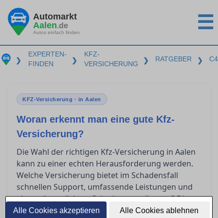
Automarkt
☰
Aalen
.de
Autos einfach finden
EXPERTEN-
KFZ-
RATGEBER
C4
❯
❯
❯
❯
FINDEN
VERSICHERUNG
KFZ-Versicherung · in Aalen
Woran erkennt man eine gute Kfz-
Versicherung?
Die Wahl der richtigen Kfz-Versicherung in Aalen
kann zu einer echten Herausforderung werden.
Welche Versicherung bietet im Schadensfall
schnellen Support, umfassende Leistungen und
eine unkomplizierte Schadensregulierung? Dieser
Ratgeber gibt Ihnen Einblicke, wie Sie die
Alle Cookies akzeptieren
Alle Cookies ablehnen