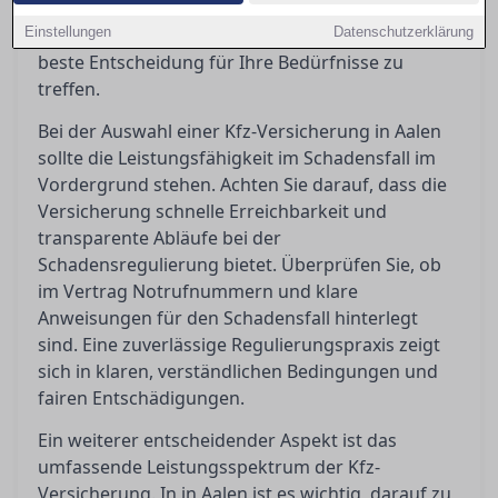
Bedingungen richtig deuten und worauf es bei
Einstellungen
Kundenbewertungen wirklich ankommt, um die
Datenschutzerklärung
beste Entscheidung für Ihre Bedürfnisse zu
treffen.
Bei der Auswahl einer Kfz-Versicherung in Aalen
sollte die Leistungsfähigkeit im Schadensfall im
Vordergrund stehen. Achten Sie darauf, dass die
Versicherung schnelle Erreichbarkeit und
transparente Abläufe bei der
Schadensregulierung bietet. Überprüfen Sie, ob
im Vertrag Notrufnummern und klare
Anweisungen für den Schadensfall hinterlegt
sind. Eine zuverlässige Regulierungspraxis zeigt
sich in klaren, verständlichen Bedingungen und
fairen Entschädigungen.
Ein weiterer entscheidender Aspekt ist das
umfassende Leistungsspektrum der Kfz-
Versicherung. In in Aalen ist es wichtig, darauf zu