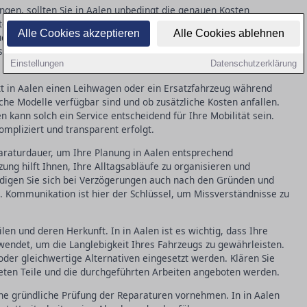
ingen, sollten Sie in Aalen unbedingt die genauen Kosten
rten Kostenvoranschlag, damit Sie genau wissen, welche
Alle Cookies akzeptieren
Alle Cookies ablehnen
ch, ob verborgene Kosten entstehen könnten und wie diese
stenaufstellung vermeidet spätere Missverständnisse und
Einstellungen
Datenschutzerklärung
tt in Aalen einen Leihwagen oder ein Ersatzfahrzeug während
lche Modelle verfügbar sind und ob zusätzliche Kosten anfallen.
n kann solch ein Service entscheidend für Ihre Mobilität sein.
ompliziert und transparent erfolgt.
paraturdauer, um Ihre Planung in Aalen entsprechend
zung hilft Ihnen, Ihre Alltagsabläufe zu organisieren und
digen Sie sich bei Verzögerungen auch nach den Gründen und
g. Kommunikation ist hier der Schlüssel, um Missverständnisse zu
en und deren Herkunft. In in Aalen ist es wichtig, dass Ihre
rwendet, um die Langlebigkeit Ihres Fahrzeugs zu gewährleisten.
 oder gleichwertige Alternativen eingesetzt werden. Klären Sie
ten Teile und die durchgeführten Arbeiten angeboten werden.
ine gründliche Prüfung der Reparaturen vornehmen. In in Aalen