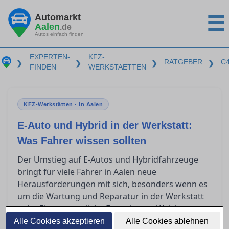
Automarkt
☰
Aalen
.de
Autos einfach finden
EXPERTEN-
KFZ-
RATGEBER
C
❯
❯
❯
❯
FINDEN
WERKSTAETTEN
KFZ-Werkstätten · in Aalen
E-Auto und Hybrid in der Werkstatt:
Was Fahrer wissen sollten
Der Umstieg auf E-Autos und Hybridfahrzeuge
bringt für viele Fahrer in Aalen neue
Herausforderungen mit sich, besonders wenn es
um die Wartung und Reparatur in der Werkstatt
geht. Eine wesentliche Frage lautet: Welche
Qualifikationen benötigt eine Werkstatt, um
Alle Cookies akzeptieren
Alle Cookies ablehnen