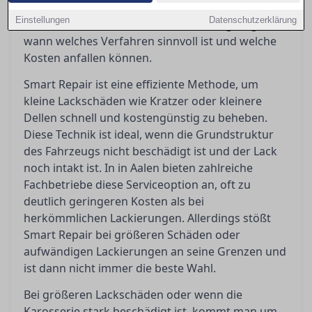
Ratgeber werden die Vor- und Nachteile beider
Einstellungen
Datenschutzerklärung
Methoden beleuchtet, um Orientierung zu geben,
wann welches Verfahren sinnvoll ist und welche
Kosten anfallen können.
Smart Repair ist eine effiziente Methode, um
kleine Lackschäden wie Kratzer oder kleinere
Dellen schnell und kostengünstig zu beheben.
Diese Technik ist ideal, wenn die Grundstruktur
des Fahrzeugs nicht beschädigt ist und der Lack
noch intakt ist. In in Aalen bieten zahlreiche
Fachbetriebe diese Serviceoption an, oft zu
deutlich geringeren Kosten als bei
herkömmlichen Lackierungen. Allerdings stößt
Smart Repair bei größeren Schäden oder
aufwändigen Lackierungen an seine Grenzen und
ist dann nicht immer die beste Wahl.
Bei größeren Lackschäden oder wenn die
Karosserie stark beschädigt ist, kommt man um