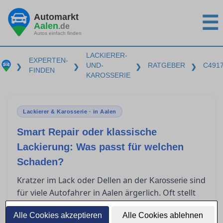
Automarkt
☰
Aalen
.de
Autos einfach finden
LACKIERER-
EXPERTEN-
UND-
RATGEBER
C491
❯
❯
❯
❯
FINDEN
KAROSSERIE
Lackierer & Karosserie · in Aalen
Smart Repair oder klassische
Lackierung: Was passt für welchen
Schaden?
Kratzer im Lack oder Dellen an der
sind
Karosserie
für viele Autofahrer in Aalen ärgerlich. Oft stellt
sich die Frage, ob Smart Repair ausreicht oder
Alle Cookies akzeptieren
eine klassische Lackierung nötig ist. In diesem
Alle Cookies ablehnen