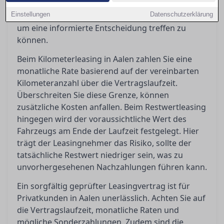
Leasingvertrag besonders relevant sind und wie
Einstellungen
man häufigen Kostenfallen geschickt ausweicht,
Datenschutzerklärung
um eine informierte Entscheidung treffen zu
können.
Beim Kilometerleasing in Aalen zahlen Sie eine
monatliche Rate basierend auf der vereinbarten
Kilometeranzahl über die Vertragslaufzeit.
Überschreiten Sie diese Grenze, können
zusätzliche Kosten anfallen. Beim Restwertleasing
hingegen wird der voraussichtliche Wert des
Fahrzeugs am Ende der Laufzeit festgelegt. Hier
trägt der Leasingnehmer das Risiko, sollte der
tatsächliche Restwert niedriger sein, was zu
unvorhergesehenen Nachzahlungen führen kann.
Ein sorgfältig geprüfter Leasingvertrag ist für
Privatkunden in Aalen unerlässlich. Achten Sie auf
die Vertragslaufzeit, monatliche Raten und
mögliche Sonderzahlungen. Zudem sind die