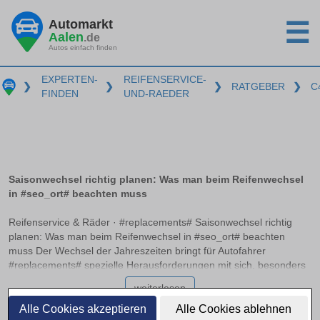
Automarkt
☰
Aalen
.de
Autos einfach finden
EXPERTEN-
REIFENSERVICE-
❯
❯
❯
RATGEBER
❯
C
FINDEN
UND-RAEDER
Saisonwechsel richtig planen: Was man beim Reifenwechsel
in #seo_ort# beachten muss
Reifenservice & Räder · #replacements# Saisonwechsel richtig
planen: Was man beim Reifenwechsel in #seo_ort# beachten
muss Der Wechsel der Jahreszeiten bringt für Autofahrer
#replacements# spezielle Herausforderungen mit sich, besonders
wenn es um den Reifenwechsel geht. Die O-bis-O-Regel – von
weiterlesen
Oktober bis Ostern – ist zwar ein nützlicher Anhaltspunkt, reicht
aber oft nicht aus, um wirklich sicher unterwegs zu sein. Zudem
Alle Cookies akzeptieren
Alle Cookies ablehnen